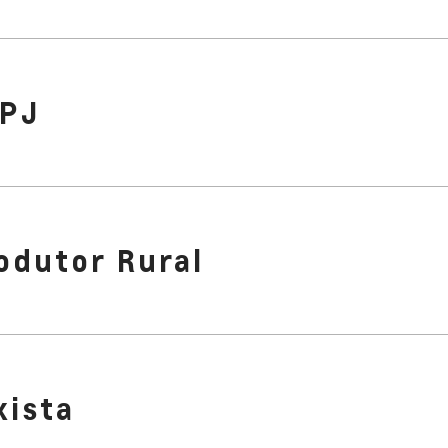
PJ
odutor Rural
xista