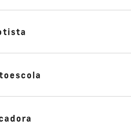
otista
toescola
cadora