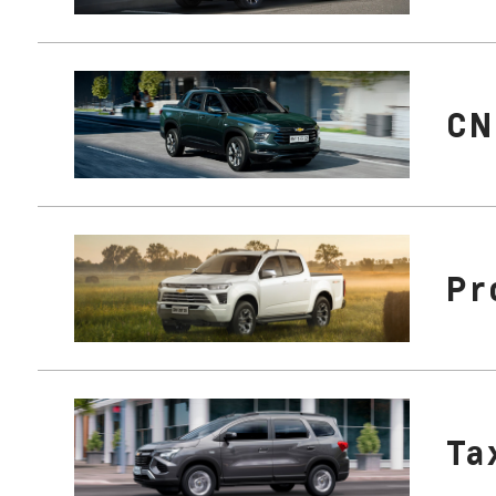
CN
Pr
Ta