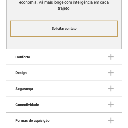
economia. Vá mais longe com inteligência em cada
trajeto.
Solicitar contato
Conforto
Design
CONFORTO
Sofisticação e comodidade para
Segurança
qualquer distância
DESIGN
Impressione por onde quer que
Conectividade
você passe
SEGURANÇA
Segurança não é sorte, é
Formas de aquisição
INTERIOR ESPAÇOSO PARA ATÉ 7
CONECTIVIDADE